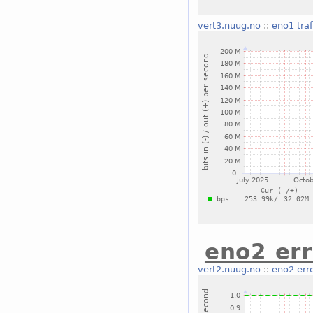
vert3.nuug.no
::
eno1 traf
eno2 err
vert2.nuug.no
::
eno2 err