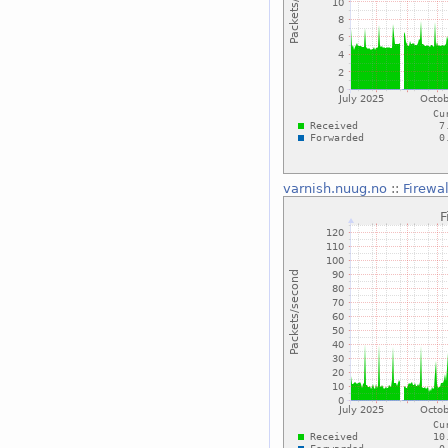
varnish.nuug.no
::
Firewa