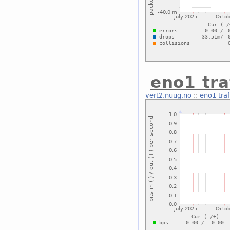
eno1 tra
vert2.nuug.no
::
eno1 traf