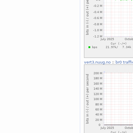
vert3.nuug.no
::
br0 traffi