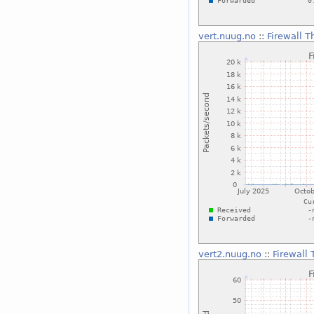
vert.nuug.no
::
Firewall 
vert2.nuug.no
::
Firewall