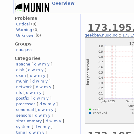
Overview
Problems
Critical
(0)
173.195.
Warning
(0)
geekbay.nuug.no
::
173.19
Unknown
(0)
Groups
nuug.no
Categories
apache
[
d
w
m
y
]
disk
[
d
w
m
y
]
exim
[
d
w
m
y
]
munin
[
d
w
m
y
]
network
[
d
w
m
y
]
nfs
[
d
w
m
y
]
postfix
[
d
w
m
y
]
processes
[
d
w
m
y
]
sendmail
[
d
w
m
y
]
sensors
[
d
w
m
y
]
sitesummary
[
d
w
m
y
]
system
[
d
w
m
y
]
time
[
d
w
m
y
]