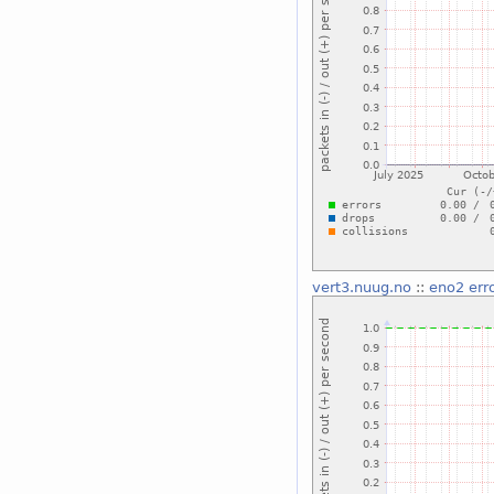
vert3.nuug.no
::
eno2 err