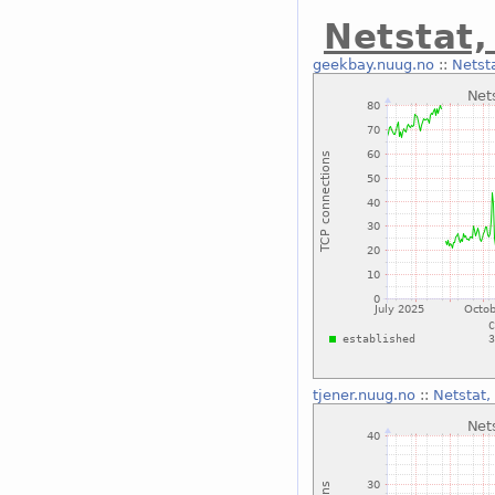
Netstat,
geekbay.nuug.no
::
Netst
tjener.nuug.no
::
Netstat,