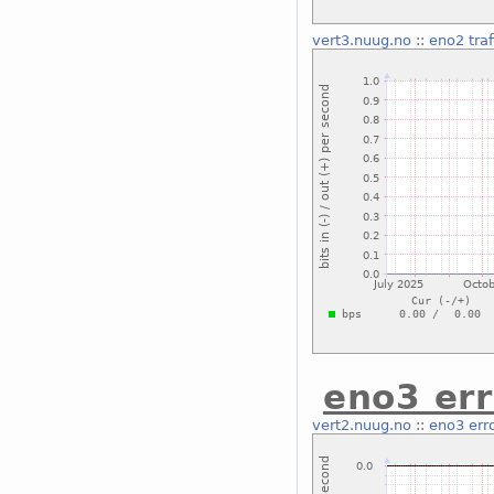
vert3.nuug.no
::
eno2 traf
eno3 err
vert2.nuug.no
::
eno3 err