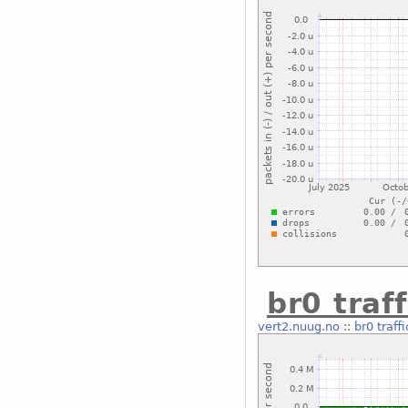
br0 traff
vert2.nuug.no
::
br0 traffi