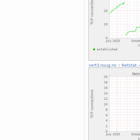
vert3.nuug.no
::
Netstat, 