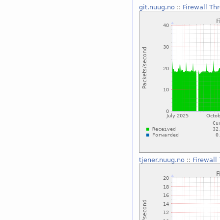
git.nuug.no
::
Firewall Th
tjener.nuug.no
::
Firewall