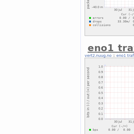
eno1 tra
vert2.nuug.no
::
eno1 traf