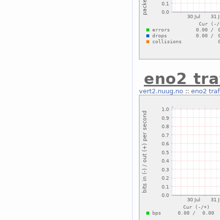
eno2 tra
vert2.nuug.no
::
eno2 traf