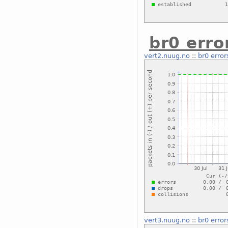
br0 erro
vert2.nuug.no
::
br0 error
vert3.nuug.no
::
br0 error