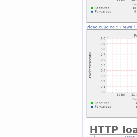
video.nuug.no
::
Firewall
HTTP lo