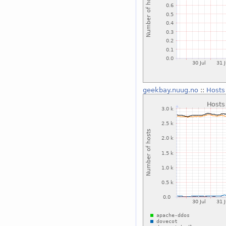
geekbay.nuug.no
::
Hosts