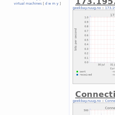
173.195.
virtual machines
[
d
w
m
y
]
geekbay.nuug.no
::
173.19
Connecti
geekbay.nuug.no
::
Conne