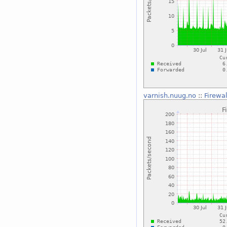
varnish.nuug.no
::
Firewa