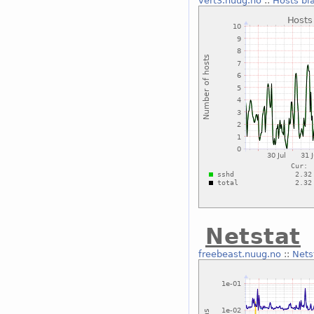
vert3.nuug.no
::
Hosts bla
Netstat
freebeast.nuug.no
::
Nets