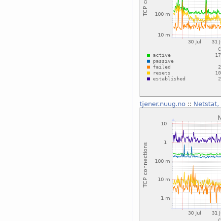
tjener.nuug.no
::
Netstat