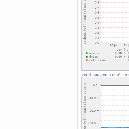
vert3.nuug.no
::
eno1 err