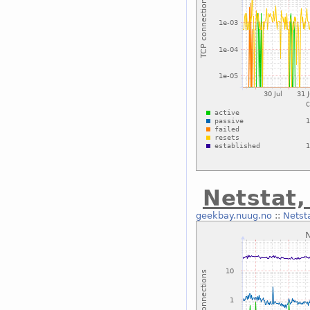
Netstat
geekbay.nuug.no
::
Netst