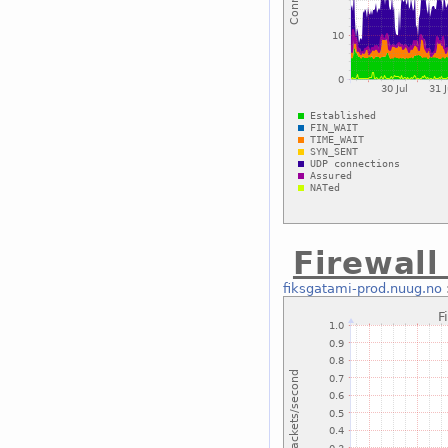
Firewal
fiksgatami-prod.nuug.no